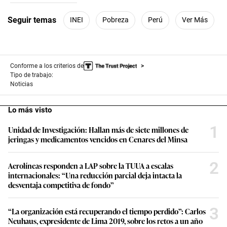
2
minutes,
Seguir temas
INEI
Pobreza
Perú
Ver Más
9
seconds
Conforme a los criterios de
Tipo de trabajo:
Noticias
Lo más visto
1
Unidad de Investigación: Hallan más de siete millones de
jeringas y medicamentos vencidos en Cenares del Minsa
2
Aerolíneas responden a LAP sobre la TUUA a escalas
internacionales: “Una reducción parcial deja intacta la
desventaja competitiva de fondo”
3
“La organización está recuperando el tiempo perdido”: Carlos
Neuhaus, expresidente de Lima 2019, sobre los retos a un año