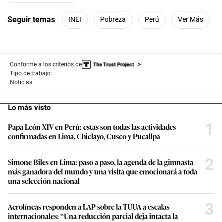
2
minutes,
Seguir temas
INEI
Pobreza
Perú
Ver Más
9
seconds
Conforme a los criterios de
Tipo de trabajo:
Noticias
Lo más visto
1
Papa León XIV en Perú: estas son todas las actividades
confirmadas en Lima, Chiclayo, Cusco y Pucallpa
2
Simone Biles en Lima: paso a paso, la agenda de la gimnasta
más ganadora del mundo y una visita que emocionará a toda
una selección nacional
3
Aerolíneas responden a LAP sobre la TUUA a escalas
internacionales: “Una reducción parcial deja intacta la