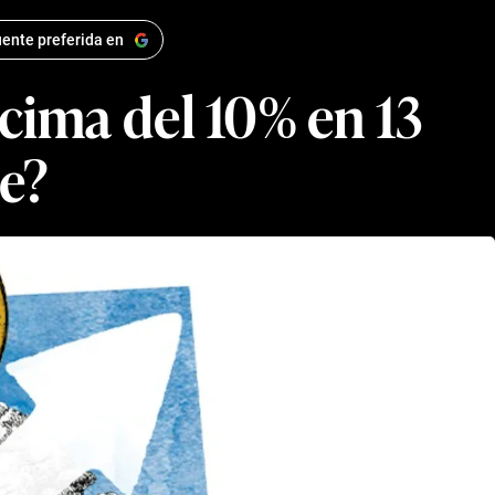
ente preferida en
cima del 10% en 13
be?