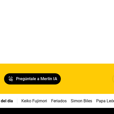
Pregúntale a Merlín IA
del día
Keiko Fujimori
Feriados
Simon Biles
Papa Leó