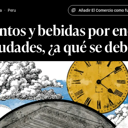
Añadir El Comercio como fu
a
·
Peru
entos y bebidas por en
udades, ¿a qué se de