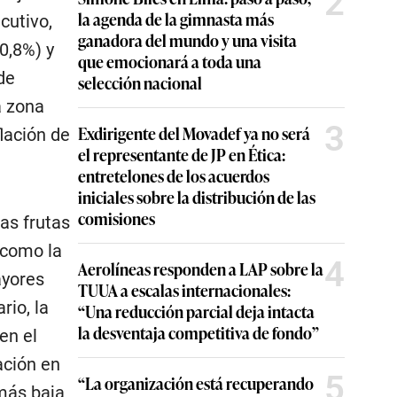
2
la agenda de la gimnasta más
cutivo,
ganadora del mundo y una visita
0,8%) y
que emocionará a toda una
de
selección nacional
a zona
3
Exdirigente del Movadef ya no será
lación de
el representante de JP en Ética:
entretelones de los acuerdos
iniciales sobre la distribución de las
comisiones
as frutas
 como la
4
Aerolíneas responden a LAP sobre la
ayores
TUUA a escalas internacionales:
rio, la
“Una reducción parcial deja intacta
la desventaja competitiva de fondo”
en el
ación en
5
“La organización está recuperando
 más baja