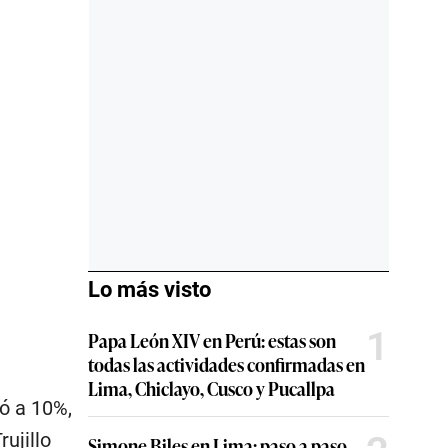
Lo más visto
1
Papa León XIV en Perú: estas son
todas las actividades confirmadas en
Lima, Chiclayo, Cusco y Pucallpa
ió a 10%,
ujillo
Simone Biles en Lima: paso a paso,