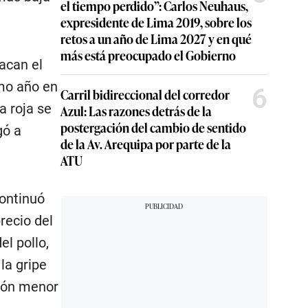
el tiempo perdido”: Carlos Neuhaus,
expresidente de Lima 2019, sobre los
retos a un año de Lima 2027 y en qué
más está preocupado el Gobierno
acan el
imo año en
6
Carril bidireccional del corredor
a roja se
Azul: Las razones detrás de la
postergación del cambio de sentido
gó a
de la Av. Arequipa por parte de la
ATU
continuó
recio del
l pollo,
la gripe
ción menor