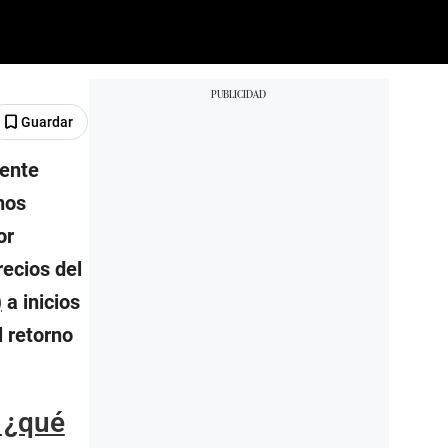
Guardar
ente
nos
or
recios del
)
a inicios
l retorno
 ¿qué