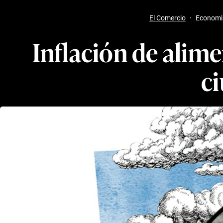
El Comercio
·
Economi
Inflación de alim
ci