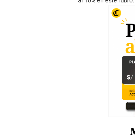
al 10% en este rubro.
M