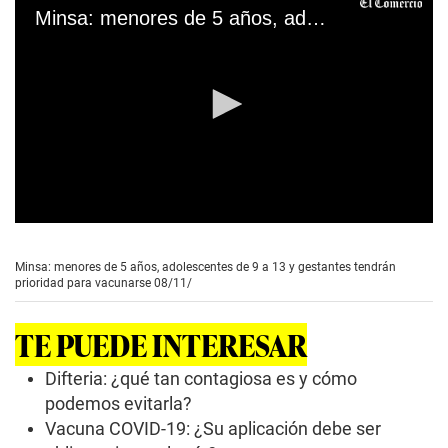
Minsa: menores de 5 años, adolescentes de 9 a 13 y gestantes tendrán prioridad para vacunarse 08/11/
0
s
e
Minsa: menores de 5 años, adolescentes de 9 a 13 y gestantes tendrán
c
prioridad para vacunarse 08/11/
o
n
d
TE PUEDE INTERESAR
s
o
f
Difteria: ¿qué tan contagiosa es y cómo
2
podemos evitarla?
m
i
Vacuna COVID-19: ¿Su aplicación debe ser
n