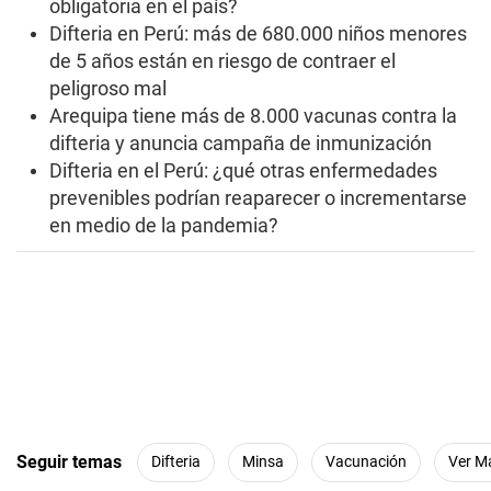
obligatoria en el país?
u
t
Difteria en Perú: más de 680.000 niños menores
e
s
de 5 años están en riesgo de contraer el
,
peligroso mal
3
7
Arequipa tiene más de 8.000 vacunas contra la
s
difteria y anuncia campaña de inmunización
e
c
Difteria en el Perú: ¿qué otras enfermedades
o
prevenibles podrían reaparecer o incrementarse
n
d
en medio de la pandemia?
s
Seguir temas
Difteria
Minsa
Vacunación
Ver M