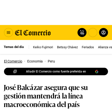
Temas del día
Keiko Fujimori
Betssy Chávez
Feriados
Alianza v
El Comercio
·
Economia
·
Peru
Añadir El Comercio como fuente preferida en
José Balcázar asegura que su
gestión mantendrá la línea
macroeconómica del país