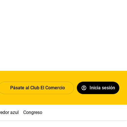
Pásate al Club El Comercio
Inicia sesión
redor azul
Congreso
Nasca
Acuña
Toledo
Sueldo míni