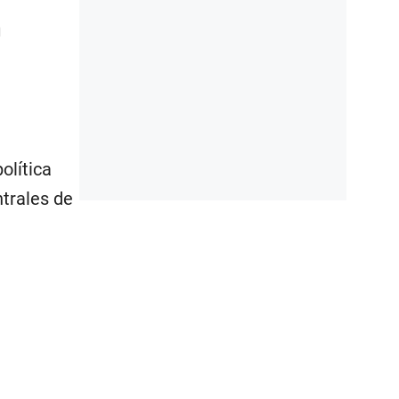
n
olítica
ntrales de