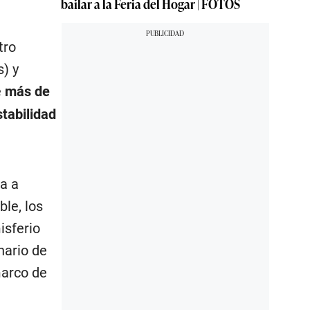
bailar a la Feria del Hogar | FOTOS
tro
) y
e
más de
stabilidad
a a
le, los
isferio
nario de
marco de