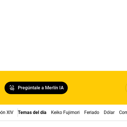
Pregúntale a Merlín IA
ón XIV
Temas del día
Keiko Fujimori
Feriado
Dólar
Cor