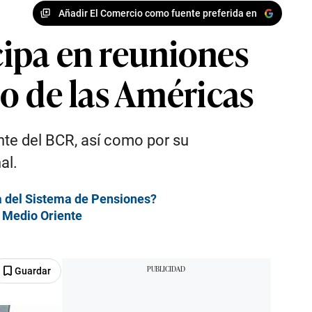
Añadir El Comercio como fuente preferida en
icipa en reuniones
o de las Américas
nte del BCR, así como por su
al.
ma del Sistema de Pensiones?
n Medio Oriente
Guardar