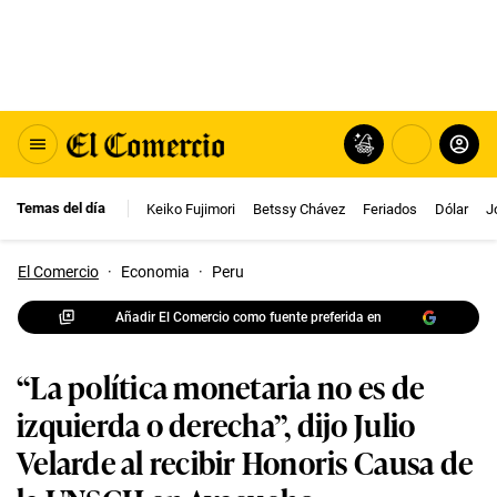
Temas del día
Keiko Fujimori
Betssy Chávez
Feriados
Dólar
J
El Comercio
·
Economia
·
Peru
Añadir El Comercio como fuente preferida en
“La política monetaria no es de
izquierda o derecha”, dijo Julio
Velarde al recibir Honoris Causa de