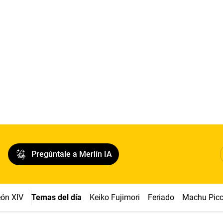
Pregúntale a Merlín IA
ón XIV
Temas del día
Keiko Fujimori
Feriado
Machu Pic