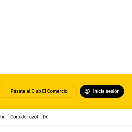
Pásate al Club El Comercio
Inicia sesión
chu
Corredor azul
Dólar
Congreso
Nasca
Acuña
Toled