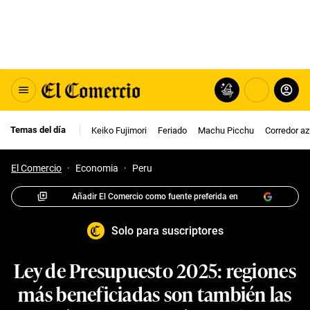
Temas del día
Keiko Fujimori
Feriado
Machu Picchu
Corredor az
El Comercio
·
Economia
·
Peru
Añadir El Comercio como fuente preferida en
Solo para suscriptores
Ley de Presupuesto 2025: regiones
más beneficiadas son también las