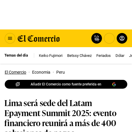
Temas del día
Keiko Fujimori
Betssy Chávez
Feriados
Dólar
J
El Comercio
·
Economia
·
Peru
Añadir El Comercio como fuente preferida en
Lima será sede del Latam
Epayment Summit 2025: evento
financiero reunirá a más de 400