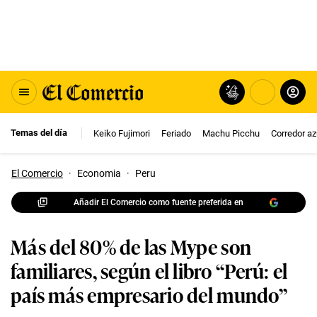
Temas del día
Keiko Fujimori
Feriado
Machu Picchu
Corredor az
El Comercio
·
Economia
·
Peru
Añadir El Comercio como fuente preferida en
Más del 80% de las Mype son
familiares, según el libro “Perú: el
país más empresario del mundo”