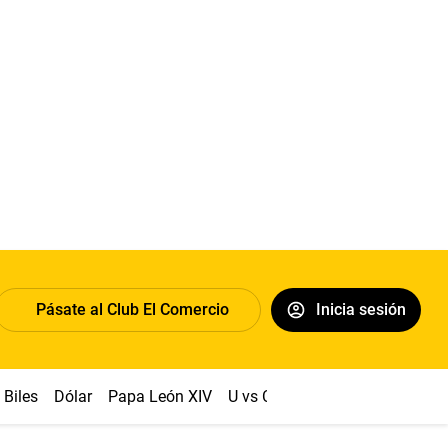
Pásate al Club El Comercio
Inicia sesión
Biles
Dólar
Papa León XIV
U vs Cristal
Congreso
Mach