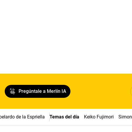
Pregúntale a Merlín IA
belardo de la Espriella
Temas del día
Keiko Fujimori
Simon 