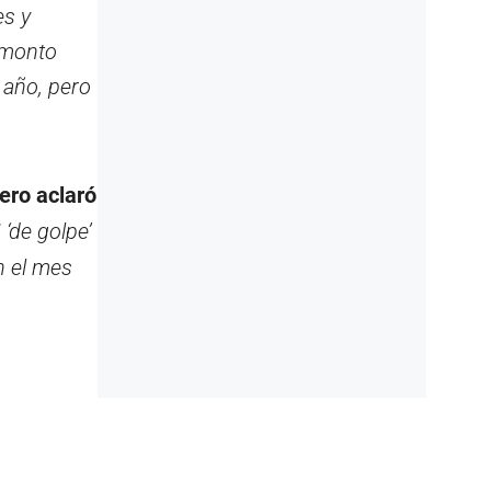
es y
 monto
 año, pero
ero aclaró
‘de golpe’
n el mes