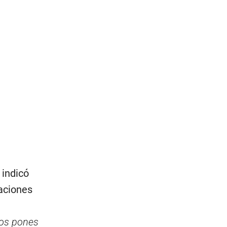
 indicó
aciones
los pones