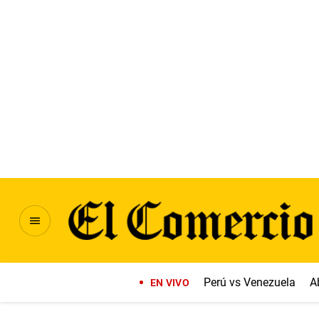
Perú vs Venezuela
A
EN VIVO