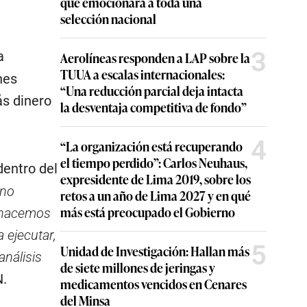
que emocionará a toda una
selección nacional
3
a
Aerolíneas responden a LAP sobre la
TUUA a escalas internacionales:
nes
“Una reducción parcial deja intacta
ás dinero
la desventaja competitiva de fondo”
4
“La organización está recuperando
el tiempo perdido”: Carlos Neuhaus,
dentro del
expresidente de Lima 2019, sobre los
 no
retos a un año de Lima 2027 y en qué
más está preocupado el Gobierno
 hacemos
 ejecutar,
5
Unidad de Investigación: Hallan más
análisis
de siete millones de jeringas y
N.
medicamentos vencidos en Cenares
del Minsa