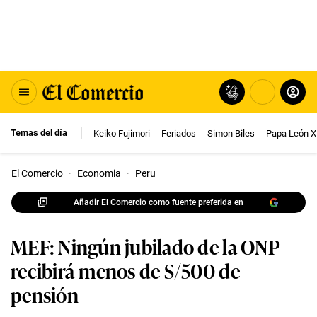
Temas del día
Keiko Fujimori
Feriados
Simon Biles
Papa León X
El Comercio
·
Economia
·
Peru
Añadir El Comercio como fuente preferida en
MEF: Ningún jubilado de la ONP
recibirá menos de S/500 de
pensión