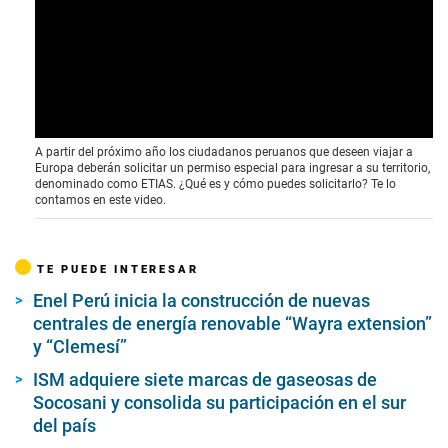
A partir del próximo año los ciudadanos peruanos que deseen viajar a
Europa deberán solicitar un permiso especial para ingresar a su territorio,
denominado como ETIAS. ¿Qué es y cómo puedes solicitarlo? Te lo
contamos en este video.
TE PUEDE INTERESAR
Enel Perú inicia la construcción de nuevas
centrales de energía renovable “Wayra extension”
y “Clemesí”
ISM adquiere siete marcas de gaseosas de
Socosani y consolida su participación en el sur
del país