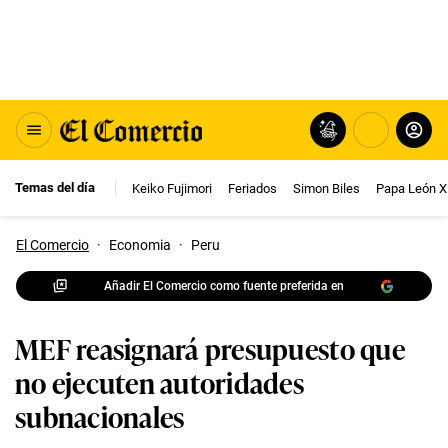
Temas del día
Keiko Fujimori
Feriados
Simon Biles
Papa León X
El Comercio
·
Economia
·
Peru
Añadir El Comercio como fuente preferida en
MEF reasignará presupuesto que
no ejecuten autoridades
subnacionales