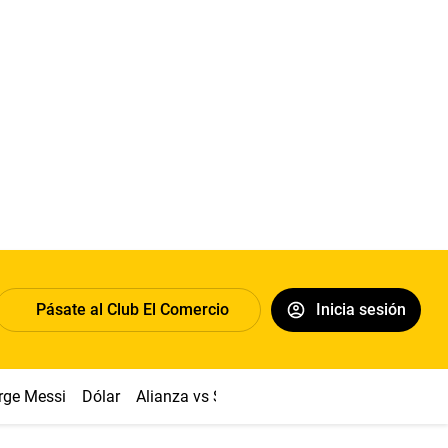
Pásate al Club El Comercio
Inicia sesión
rge Messi
Dólar
Alianza vs Sport Boys
Papa León XIV
Co