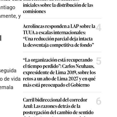
iniciales sobre la distribución de las
antiago
comisiones
vamente, y
4
Aerolíneas responden a LAP sobre la
TUUA a escalas internacionales:
l
“Una reducción parcial deja intacta
la desventaja competitiva de fondo”
5
“La organización está recuperando
el tiempo perdido”: Carlos Neuhaus,
seguida
expresidente de Lima 2019, sobre los
retos a un año de Lima 2027 y en qué
o de vida
más está preocupado el Gobierno
temala
6
Carril bidireccional del corredor
Azul: Las razones detrás de la
postergación del cambio de sentido