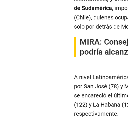
de Sudamérica
, impo
(Chile), quienes ocup
solo por detrás de M
MIRA:
Consejo
podría alcanz
A nivel Latinoaméric
por San José (78) y M
se encareció el últi
(122) y La Habana (12
respectivamente.