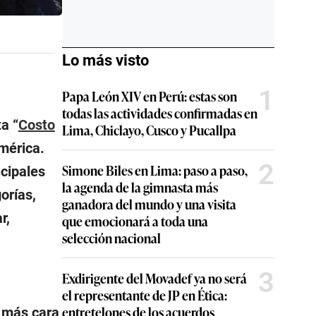
Lo más visto
1
Papa León XIV en Perú: estas son
todas las actividades confirmadas en
a “
Costo
Lima, Chiclayo, Cusco y Pucallpa
mérica.
2
Simone Biles en Lima: paso a paso,
ncipales
la agenda de la gimnasta más
orías,
ganadora del mundo y una visita
r,
que emocionará a toda una
selección nacional
3
Exdirigente del Movadef ya no será
el representante de JP en Ética:
entretelones de los acuerdos
d más cara