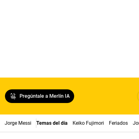
Pregúntale a Merlín IA
Jorge Messi
Temas del día
Keiko Fujimori
Feriados
Jo