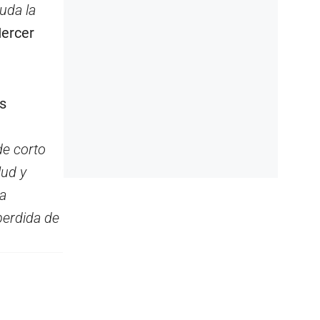
duda la
Mercer
s
de corto
lud y
la
perdida de