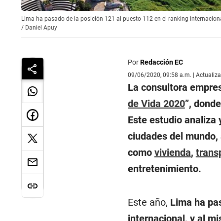
Lima ha pasado de la posición 121 al puesto 112 en el ranking internaciona
/
Daniel Apuy
Por
Redacción EC
09/06/2020, 09:58 a.m. | Actualiz
La consultora empres
de Vida 2020
”, dond
Este estudio analiza 
ciudades del mundo, 
como
vivienda
,
trans
entretenimiento.
Este año,
Lima ha pas
internacional, y al 