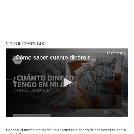
VIDEO RECOMENDADO
¿Cómo saber cuánto dinero tengo en mi AFP?
0
seconds
of
Conocer el monto actual de tus ahorros en el fondo de pensiones es ahora
2