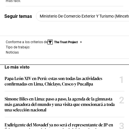
más fácil.
minutes,
56
seconds
Seguir temas
Ministerio De Comercio Exterior Y Turismo (Mincet
Conforme a los criterios de
Tipo de trabajo:
Noticias
Lo más visto
1
Papa León XIV en Perú: estas son todas las actividades
confirmadas en Lima, Chiclayo, Cusco y Pucallpa
2
Simone Biles en Lima: paso a paso, la agenda de la gimnasta
más ganadora del mundo y una visita que emocionará a toda
una selección nacional
3
Exdirigente del Movadef ya no será el representante de JP en