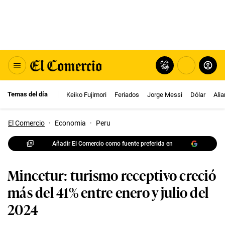
Temas del día
Keiko Fujimori
Feriados
Jorge Messi
Dólar
Ali
El Comercio
·
Economia
·
Peru
Añadir El Comercio como fuente preferida en
Mincetur: turismo receptivo creció
más del 41% entre enero y julio del
2024