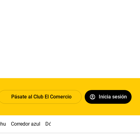
Pásate al Club El Comercio
Inicia sesión
chu
Corredor azul
Dólar
Congreso
Nasca
Acuña
Toled