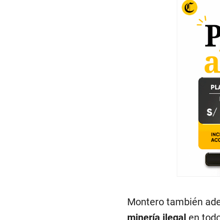
Montero también adel
minería ilegal
en todo