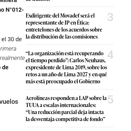
 Minera
mo N°012-
3
Exdirigente del Movadef será el
representante de JP en Ética:
entretelones de los acuerdos sobre
la distribución de las comisiones
 el 30 de
primera
4
“La organización está recuperando
e realmente
el tiempo perdido”: Carlos Neuhaus,
expresidente de Lima 2019, sobre los
o de
retos a un año de Lima 2027 y en qué
más está preocupado el Gobierno
5
Aerolíneas responden a LAP sobre la
vuelos
TUUA a escalas internacionales:
“Una reducción parcial deja intacta
la desventaja competitiva de fondo”