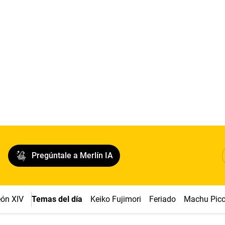
Pregúntale a Merlín IA
ón XIV
Temas del día
Keiko Fujimori
Feriado
Machu Pic