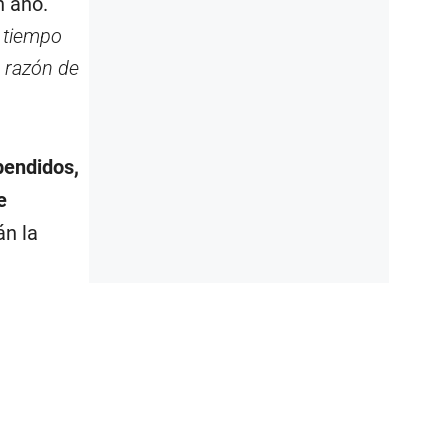
n año.
 tiempo
 razón de
pendidos,
e
án la