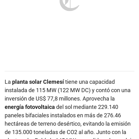
La
planta solar Clemesí
tiene una capacidad
instalada de 115 MW (122 MW DC) y contó con una
inversión de US$ 77,8 millones. Aprovecha la
energía fotovoltaica
del sol mediante 229.140
paneles bifaciales instalados en más de 276.46
hectáreas de terreno desértico, evitando la emisión
de 135.000 toneladas de CO2 al año. Junto con la
planta solar Rubí, de 145 MW, consolidan el complejo
solar más grande del país.
“La construcción y puesta en operación de
Clemesí
representa un hito en el sector energético peruano
en su camino hacia la
transición energética
”, indicó