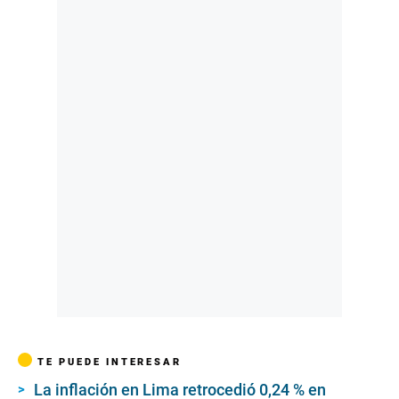
TE PUEDE INTERESAR
La inflación en Lima retrocedió 0,24 % en
septiembre, ¿qué tuvieron que ver los huevos y
los ajos en este índice?
Presidente de Osiptel: “Sin duda [la suspensión]
es una decisión política”
Julio Velarde explicó las funciones del BCR
debido al desconocimiento de los congresistas
Seguir temas
Moquegua
Minem
Orygen
Ver M