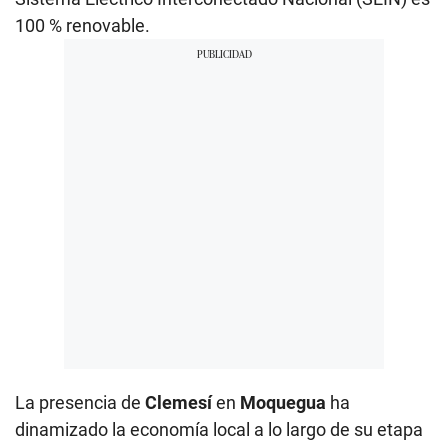
La presencia de
Clemesí
en
Moquegua
ha
dinamizado la economía local a lo largo de su etapa
constructiva, al generar empleo de forma directa e
indirecta a través de los negocios de la zona.
Asimismo,
Orygen
ha realizado múltiples programas
de sostenibilidad que han legado proyectos de
acceso a la energía y el agua, así como
conocimientos técnicos para el emprendimiento y
desarrollo social de la comunidad.