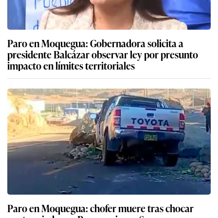
Paro en Moquegua: chofer muere tras chocar
contra piedra en Panamericana Sur
Descarga nuestra App
App Store
Google Play
Síguenos
Miembro del Grupo de Diarios América
Empresa Editora El Comercio. Calle Paracas #532, Pueblo Libre. Copyright ©
Elcomercio.pe. Grupo El Comercio — Todos los derechos reservados
Miembro del Grupo de Diarios América
Subir