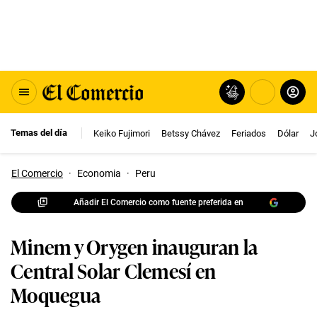
Temas del día
Keiko Fujimori
Betssy Chávez
Feriados
Dólar
J
El Comercio
·
Economia
·
Peru
Añadir El Comercio como fuente preferida en
Minem y Orygen inauguran la
Central Solar Clemesí en
Moquegua