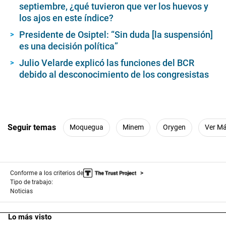
Conforme a los criterios de
Tipo de trabajo:
Noticias
Lo más visto
1
Phillip Chu Joy lanza libro, nos habla de su éxito y de su vida
tras las pantallas: “Muchas veces el sufrimiento también
enseña”
2
Un Niño furioso amenaza Sudamérica: así se preparan los
países vecinos
3
Diputados 2026-2031: Esta es la experiencia, nivel académico y
perfil de la nueva Cámara Baja del Congreso
4
Samuel Daza: el expediente del candidato a la alcaldía de Lima
de Fuerza Popular y sus nexos con colectiveros informales
Colombia se suma al giro regional a la derecha: cuánto cambia