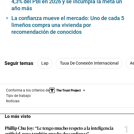
4,3% del PBI en 2026 y se incumpla la meta un
año más
La confianza mueve el mercado: Uno de cada 5
limeños compra una vivienda por
recomendación de conocidos
Seguir temas
Lap
Tuua De Conexión Internacional
Ae
Conforme a los criterios de
Tipo de trabajo:
Noticias
Lo más visto
1
Phillip Chu Joy: “Le tengo mucho respeto a la inteligencia
artificial, pero también mucha desconfianza”