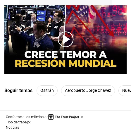
00:00
/
02:46
Seguir temas
Ositrán
Aeropuerto Jorge Chávez
Nuev
Conforme a los criterios de
Tipo de trabajo:
Noticias