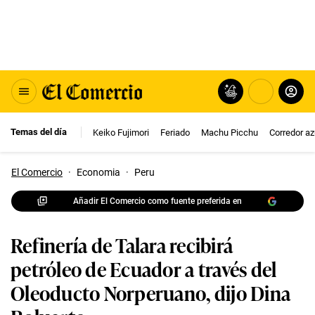
Temas del día
Keiko Fujimori
Feriado
Machu Picchu
Corredor az
El Comercio
·
Economia
·
Peru
Añadir El Comercio como fuente preferida en
Refinería de Talara recibirá
petróleo de Ecuador a través del
Oleoducto Norperuano, dijo Dina