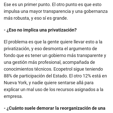
fondo que es tener un gobierno más transparente y
una gestión más profesional, acompañada de
conocimientos técnicos. Ecopetrol sigue teniendo
88% de participación del Estado. El otro 12% está en
Nueva York, y nadie quiere sentarse allá para
explicar un mal uso de los recursos asignados a la
empresa.
- ¿Cuánto suele demorar la reorganización de una
empresa petrolera? ¿En qué momento se empiezan
a ver las mejoras?
No tengo un número preciso, pero es un proceso que
tarda, al menos,
tres años
. Y esto devuelve al tema
original, y es que el factor de éxito es que haya un
CEO y un equipo de liderazgo comprometido en
llevar a cabo la reorganización y consciente de que