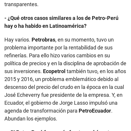
política de precios y en la disciplina de aprobación de
sus inversiones.
Ecopetrol
también tuvo, en los años
2015 y 2016, un problema emblemático debido al
descenso del precio del crudo en la época en la cual
José Echeverry fue presidente de la empresa. Y, en
Ecuador, el gobierno de Jorge Lasso impulsó una
agenda de transformación para
PetroEcuador
.
Abundan los ejemplos.
- ¿Si Petro-Perú fuera más fuerte, podría actuar
mejor para minimizar los impactos de la guerra en
Medio Oriente?
Yo creo que esto abre una rama del debate sobre
seguridad energética
que va mucho más allá de
Petro-Perú. Aquí el debate es cómo tener una matriz
que asegure al país de choques externos. Y eso