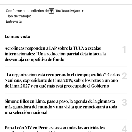
desventaja competitiva de fondo”
2
“La organización está recuperando el tiempo perdido”: Carlos
Neuhaus, expresidente de Lima 2019, sobre los retos a un año
de Lima 2027 y en qué más está preocupado el Gobierno
3
Simone Biles en Lima: paso a paso, la agenda de la gimnasta
más ganadora del mundo y una visita que emocionará a toda
una selección nacional
4
Papa León XIV en Perú: estas son todas las actividades
confirmadas en Lima, Chiclayo, Cusco y Pucallpa
5
Unidad de Investigación: Hallan más de siete millones de
jeringas y medicamentos vencidos en Cenares del Minsa
6
De brigadas de seguridad urbana al rol de los militares: ¿qué se
sabe del plan de seguridad que Abelardo de la Espriella pondrá
en marcha en Colombia?