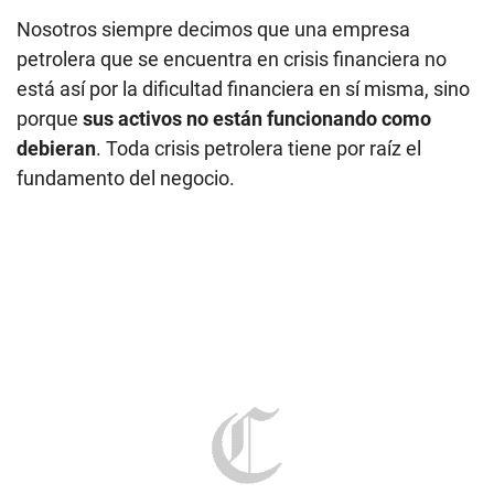
Nosotros siempre decimos que una empresa
petrolera que se encuentra en crisis financiera no
está así por la dificultad financiera en sí misma, sino
porque
sus activos no están funcionando como
debieran
. Toda crisis petrolera tiene por raíz el
fundamento del negocio.
Si Petro-Perú está en crisis es porque la refinería de Talara no está
funcionando como debiera, señala BCG. (Foto: Difusión)