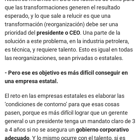
- Pero ese es objetivo es más difícil conseguir en
una empresa estatal.
El reto en las empresas estatales es elaborar las
‘condiciones de contorno’ para que esas cosas
pasen, porque es más difícil lograr que un gerente
general o un presidente tenga un mandato claro de 3
a 4 años si no se asegura un
gobierno corporativo
adecuado
. Y lo mismo ocurre con el talento, si es
que no se tiene un sueldo competitivo.
- Otro tema importante es la incorporación de
capital privado. Ecopetrol con solo 12% ha logrado
resultados sobresalientes. ¿Eso también sería
bueno para Petro-Perú?
Yo tengo una opinión bastante parecida. Pero el reto