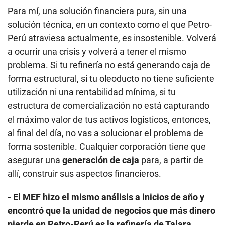
estructura de comercialización no está capturando
el máximo valor de tus activos logísticos, entonces,
al final del día, no vas a solucionar el problema de
forma sostenible. Cualquier corporación tiene que
asegurar una
generación de caja
para, a partir de
allí, construir sus aspectos financieros.
- El MEF hizo el mismo análisis a inicios de año y
encontró que la unidad de negocios que más dinero
pierde en Petro-Perú es la refinería de Talara.
Lo que Petro-Perú debe hacer es asegurar que sus
unidades auxiliares y el Flexicoking (FCK)
trabajen
a su máximo potencial. La solución viene con
conocimiento técnico específico
y, tal vez, con algo
de capital o una inversión que se requiera. He
escuchado muchas veces que solo es un problema