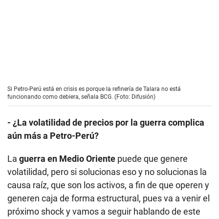
- ¿La volatilidad de precios por la guerra complica
aún más a Petro-Perú?
La
guerra en Medio Oriente
puede que genere
volatilidad, pero si solucionas eso y no solucionas la
causa raíz, que son los activos, a fin de que operen y
generen caja de forma estructural, pues va a venir el
próximo shock y vamos a seguir hablando de este
tema.
- ¿Cómo se soluciona eso? ¿Con un buen gobierno
corporativo?
Para mí
el corazón de la reorganización son los
técnicos
. Este es un problema típicamente de
ingenieros. Poner a funcionar una refinería y una