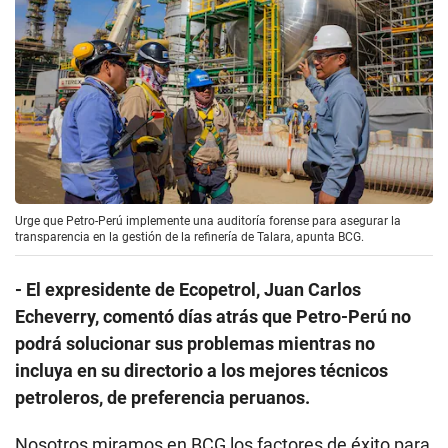
Urge que Petro-Perú implemente una auditoría forense para asegurar la
transparencia en la gestión de la refinería de Talara, apunta BCG.
- El expresidente de Ecopetrol, Juan Carlos
Echeverry, comentó días atrás que Petro-Perú no
podrá solucionar sus problemas mientras no
incluya en su directorio a los mejores técnicos
petroleros, de preferencia peruanos.
Nosotros miramos en BCG los factores de éxito para
que las transformaciones generen el resultado
esperado, y lo que sale a relucir es que una
transformación (reorganización) debe ser una
prioridad del
presidente o CEO
. Una parte de la
solución a este problema, en la industria petrolera,
es técnica, y requiere talento. Esto es igual en todas
las reorganizaciones, sean privadas o estatales.