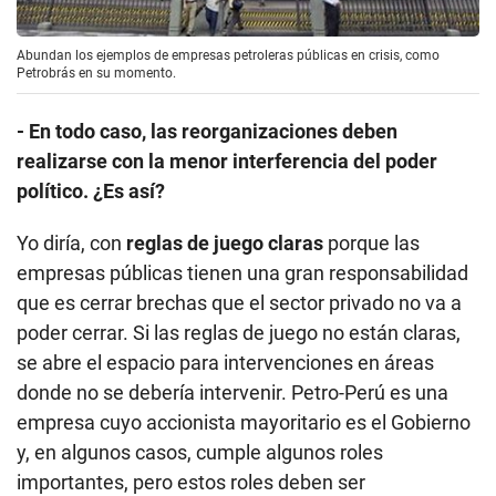
Yo diría, con
reglas de juego claras
porque las
empresas públicas tienen una gran responsabilidad
que es cerrar brechas que el sector privado no va a
poder cerrar. Si las reglas de juego no están claras,
se abre el espacio para intervenciones en áreas
donde no se debería intervenir. Petro-Perú es una
empresa cuyo accionista mayoritario es el Gobierno
y, en algunos casos, cumple algunos roles
importantes, pero estos roles deben ser
transparentes.
- ¿Qué otros casos similares a los de Petro-Perú
hay o ha habido en Latinoamérica?
Hay varios.
Petrobras
, en su momento, tuvo un
problema importante por la rentabilidad de sus
refinerías. Para ello hizo varios cambios en su