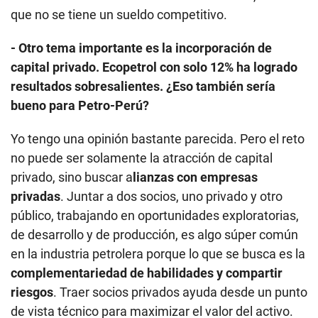
no puede ser solamente la atracción de capital
privado, sino buscar a
lianzas con empresas
privadas
. Juntar a dos socios, uno privado y otro
público, trabajando en oportunidades exploratorias,
de desarrollo y de producción, es algo súper común
en la industria petrolera porque lo que se busca es la
complementariedad de habilidades y compartir
riesgos
. Traer socios privados ayuda desde un punto
de vista técnico para maximizar el valor del activo.
Ese es un primer punto. El otro punto es que esto
impulsa una mayor transparencia y una gobernanza
más robusta, y eso sí es grande.
- ¿Eso no implica una privatización?
El problema es que la gente quiere llevar esto a la
privatización, y eso desmonta el argumento de