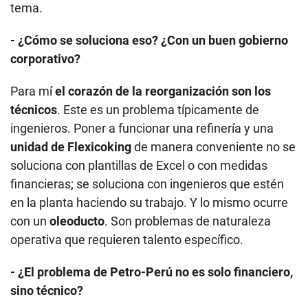
unidad de Flexicoking
de manera conveniente no se
soluciona con plantillas de Excel o con medidas
financieras; se soluciona con ingenieros que estén
en la planta haciendo su trabajo. Y lo mismo ocurre
con un
oleoducto
. Son problemas de naturaleza
operativa que requieren talento específico.
- ¿El problema de Petro-Perú no es solo financiero,
sino técnico?
Para mí, una solución financiera pura, sin una
solución técnica, en un contexto como el que Petro-
Perú atraviesa actualmente, es insostenible. Volverá
a ocurrir una crisis y volverá a tener el mismo
problema. Si tu refinería no está generando caja de
forma estructural, si tu oleoducto no tiene suficiente
utilización ni una rentabilidad mínima, si tu