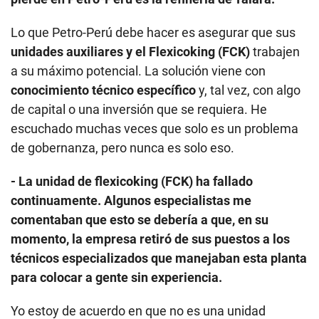
de gobernanza, pero nunca es solo eso.
- La unidad de flexicoking (FCK) ha fallado
continuamente. Algunos especialistas me
comentaban que esto se debería a que, en su
momento, la empresa retiró de sus puestos a los
técnicos especializados que manejaban esta planta
para colocar a gente sin experiencia.
Yo estoy de acuerdo en que no es una unidad
sencilla de manejar. Necesita conocimiento
especializado, pero tampoco es un conocimiento
que no existe en el mundo. Por eso, la
auditoría
forense
[de la refinería] y el
post-mortem
son
importantes porque hay que asegurar que todo es
transparente. De hecho,
Ecopetrol
pasó por una
experiencia similar donde tuvo un proceso forense y