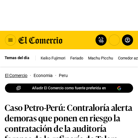
Temas del día
Keiko Fujimori
Feriado
Machu Picchu
Corredor az
El Comercio
·
Economia
·
Peru
Añadir El Comercio como fuente preferida en
Caso Petro-Perú: Contraloría alerta
demoras que ponen en riesgo la
contratación de la auditoría