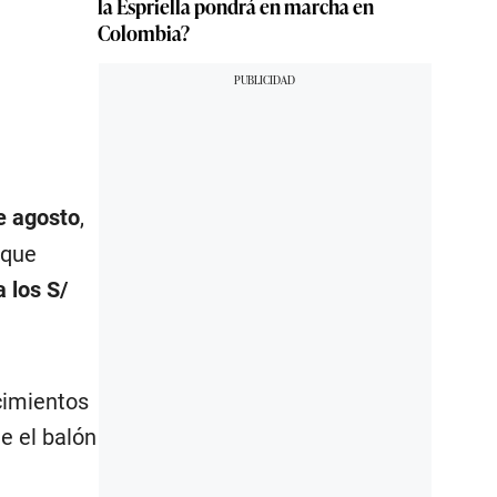
la Espriella pondrá en marcha en
Colombia?
de agosto
,
 que
 los S/
ecimientos
e el balón