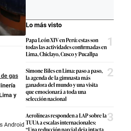
Lo más visto
1
Papa León XIV en Perú: estas son
todas las actividades confirmadas en
Lima, Chiclayo, Cusco y Pucallpa
2
Simone Biles en Lima: paso a paso,
 de gas
la agenda de la gimnasta más
ganadora del mundo y una visita
inería
que emocionará a toda una
 Lima y
selección nacional
3
Aerolíneas responden a LAP sobre la
TUUA a escalas internacionales:
es Android
“Una reducción parcial deja intacta