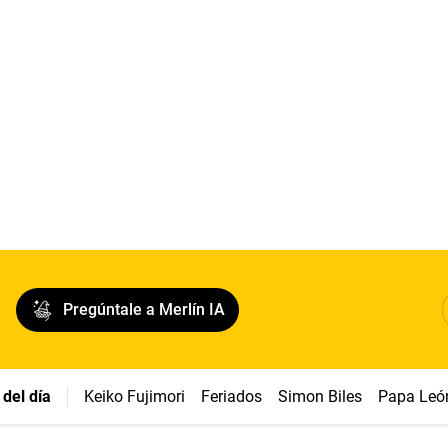
Pregúntale a Merlín IA
del día
Keiko Fujimori
Feriados
Simon Biles
Papa Leó