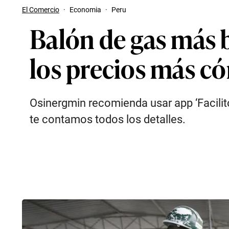
El Comercio
·
Economia
·
Peru
Balón de gas más b
los precios más 
Osinergmin recomienda usar app ‘Facili
te contamos todos los detalles.