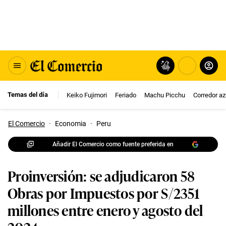
Temas del día
Keiko Fujimori
Feriado
Machu Picchu
Corredor az
El Comercio
·
Economia
·
Peru
Añadir El Comercio como fuente preferida en
Proinversión: se adjudicaron 58
Obras por Impuestos por S/2351
millones entre enero y agosto del