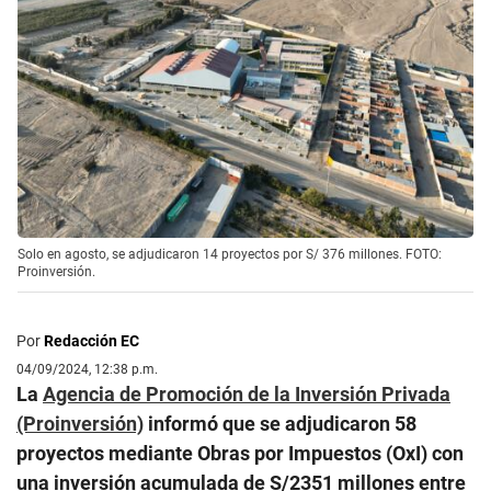
Solo en agosto, se adjudicaron 14 proyectos por S/ 376 millones. FOTO:
Proinversión.
Por
Redacción EC
04/09/2024, 12:38 p.m.
La
Agencia de Promoción de la Inversión Privada
(Proinversión)
informó que se adjudicaron 58
proyectos mediante Obras por Impuestos (OxI) con
una inversión acumulada de S/2351 millones entre