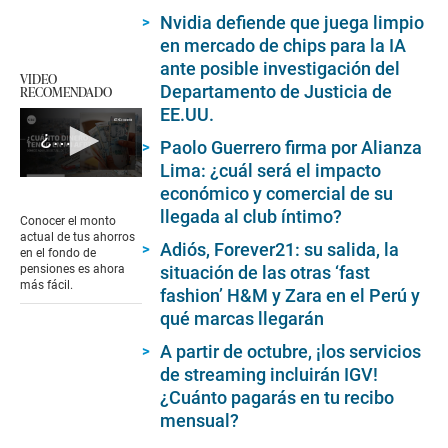
Nvidia defiende que juega limpio
en mercado de chips para la IA
ante posible investigación del
VIDEO
Departamento de Justicia de
RECOMENDADO
EE.UU.
¿Cómo saber cuánto dinero tengo en mi AFP?
Paolo Guerrero firma por Alianza
Lima: ¿cuál será el impacto
0
económico y comercial de su
seconds
llegada al club íntimo?
of
Conocer el monto
2
actual de tus ahorros
Adiós, Forever21: su salida, la
minutes,
en el fondo de
56
situación de las otras ‘fast
pensiones es ahora
seconds
más fácil.
fashion’ H&M y Zara en el Perú y
qué marcas llegarán
A partir de octubre, ¡los servicios
de streaming incluirán IGV!
¿Cuánto pagarás en tu recibo
mensual?