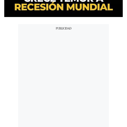
00:00
/
02:46