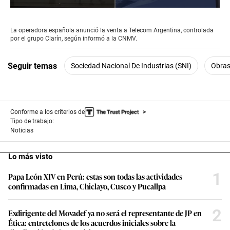
0
seconds
of
La operadora española anunció la venta a Telecom Argentina, controlada
52
por el grupo Clarín, según informó a la CNMV.
seconds
Seguir temas
Sociedad Nacional De Industrias (SNI)
Obras
Conforme a los criterios de
Tipo de trabajo:
Noticias
Lo más visto
1
Papa León XIV en Perú: estas son todas las actividades
confirmadas en Lima, Chiclayo, Cusco y Pucallpa
2
Exdirigente del Movadef ya no será el representante de JP en
Ética: entretelones de los acuerdos iniciales sobre la