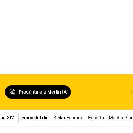
Pregúntale a Merlín IA
ón XIV
Temas del día
Keiko Fujimori
Feriado
Machu Pic