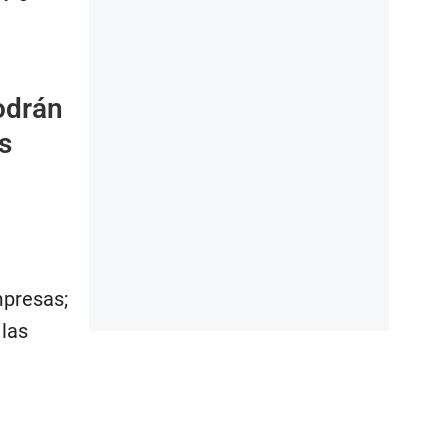
odrán
s
1
mpresas;
 las