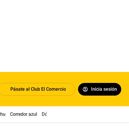
Pásate al Club El Comercio
Inicia sesión
chu
Corredor azul
Dólar
Congreso
Nasca
Acuña
Toled