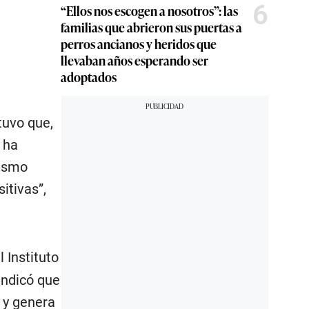
6
“Ellos nos escogen a nosotros”: las
familias que abrieron sus puertas a
perros ancianos y heridos que
llevaban años esperando ser
adoptados
stuvo que,
 ha
mismo
itivas”,
l Instituto
indicó que
, y genera