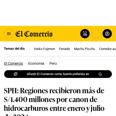
Temas del día
Keiko Fujimori
Feriado
Machu Picchu
Corredor az
El Comercio
·
Economia
·
Peru
Añadir El Comercio como fuente preferida en
SPH: Regiones recibieron más de
S/1.400 millones por canon de
hidrocarburos entre enero y julio