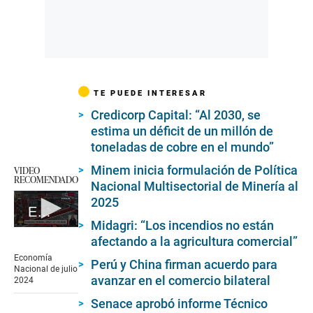
TE PUEDE INTERESAR
Credicorp Capital: “Al 2030, se
estima un déficit de un millón de
toneladas de cobre en el mundo”
Minem inicia formulación de Política
VIDEO
RECOMENDADO
Nacional Multisectorial de Minería al
2025
Economía Nacional de julio 2024
Midagri: “Los incendios no están
0
afectando a la agricultura comercial”
seconds
of
Economía
Perú y China firman acuerdo para
39
Nacional de julio
seconds
avanzar en el comercio bilateral
2024
Senace aprobó informe Técnico