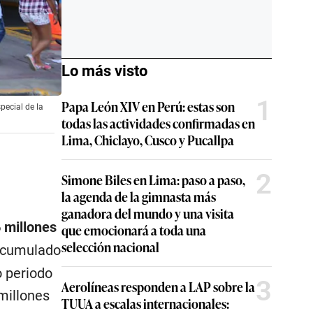
Lo más visto
1
Papa León XIV en Perú: estas son
pecial de la
todas las actividades confirmadas en
Lima, Chiclayo, Cusco y Pucallpa
2
Simone Biles en Lima: paso a paso,
la agenda de la gimnasta más
ganadora del mundo y una visita
 millones
que emocionará a toda una
selección nacional
 acumulado
o periodo
3
Aerolíneas responden a LAP sobre la
millones
TUUA a escalas internacionales: