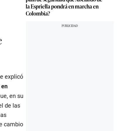
la Espriella pondrá en marcha en
Colombia?
e
e explicó
 en
que, en su
l de las
las
de cambio