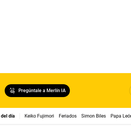
Pregúntale a Merlín IA
del día
Keiko Fujimori
Feriados
Simon Biles
Papa Leó