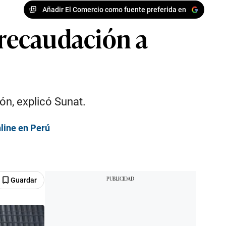
Añadir El Comercio como fuente preferida en
 recaudación a
n, explicó Sunat.
line en Perú
Guardar