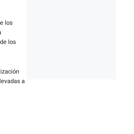
e los
a
de los
lización
llevadas a