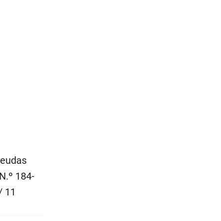
deudas
N.º 184-
/ 11