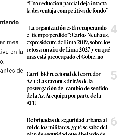
“Una reducción parcial deja intacta
la desventaja competitiva de fondo”
ontando
4
“La organización está recuperando
el tiempo perdido”: Carlos Neuhaus,
expresidente de Lima 2019, sobre los
lar mes
retos a un año de Lima 2027 y en qué
iva en la
más está preocupado el Gobierno
o.
antes del
5
Carril bidireccional del corredor
Azul: Las razones detrás de la
postergación del cambio de sentido
de la Av. Arequipa por parte de la
ATU
6
De brigadas de seguridad urbana al
rol de los militares: ¿qué se sabe del
plan de seguridad que Abelardo de