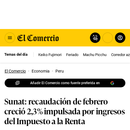
Temas del día
Keiko Fujimori
Feriado
Machu Picchu
Corredor az
El Comercio
·
Economia
·
Peru
Añadir El Comercio como fuente preferida en
Sunat: recaudación de febrero
creció 2,3% impulsada por ingresos
del Impuesto a la Renta