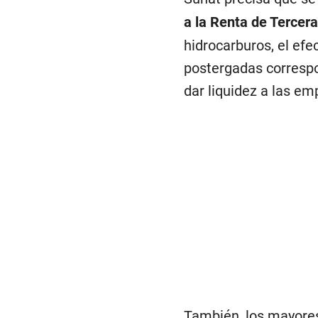
a la Renta de Tercer
hidrocarburos, el efe
postergadas corresp
dar liquidez a las em
También, los mayores