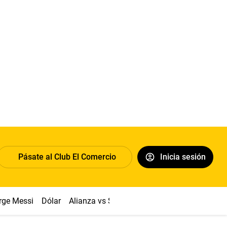
Pásate al Club El Comercio
Inicia sesión
rge Messi
Dólar
Alianza vs Sport Boys
Papa León XIV
Co