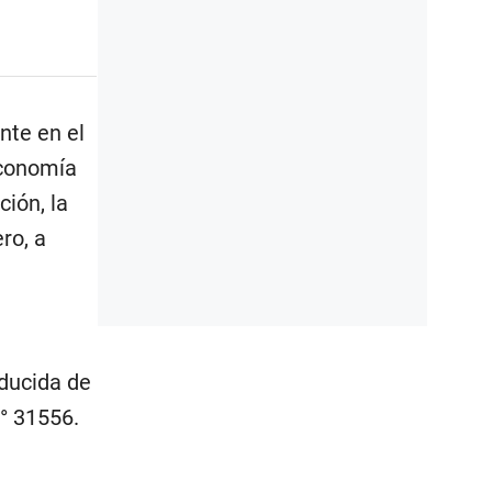
nte en el
economía
ión, la
ro, a
educida de
° 31556.