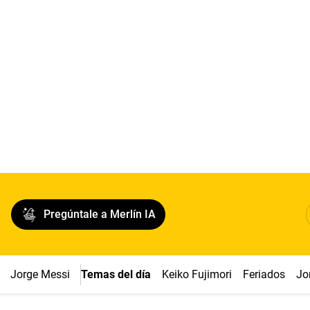
Pregúntale a Merlín IA
Jorge Messi
Temas del día
Keiko Fujimori
Feriados
Jo