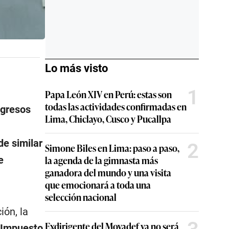
Lo más visto
1
Papa León XIV en Perú: estas son
todas las actividades confirmadas en
ngresos
Lima, Chiclayo, Cusco y Pucallpa
de similar
2
Simone Biles en Lima: paso a paso,
la agenda de la gimnasta más
e
ganadora del mundo y una visita
que emocionará a toda una
selección nacional
ión, la
Exdirigente del Movadef ya no será
 Impuesto