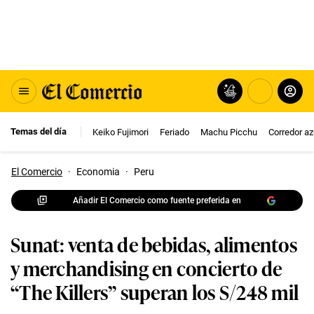
Temas del día
Keiko Fujimori
Feriado
Machu Picchu
Corredor az
El Comercio
·
Economia
·
Peru
Añadir El Comercio como fuente preferida en
Sunat: venta de bebidas, alimentos
y merchandising en concierto de
“The Killers” superan los S/248 mil