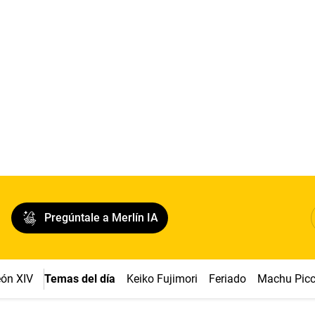
Pregúntale a Merlín IA
ón XIV
Temas del día
Keiko Fujimori
Feriado
Machu Pic