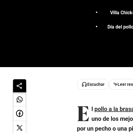
Villa Chic
Día del poll
Escuchar
Leer re
E
l
pollo a la bras
uno de los mejo
por un pecho o una pi