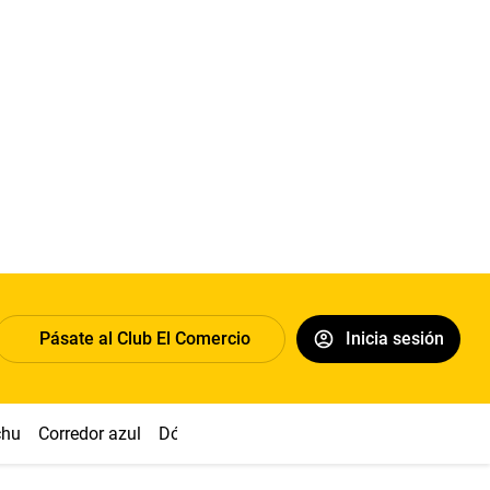
Pásate al Club El Comercio
Inicia sesión
chu
Corredor azul
Dólar
Congreso
Nasca
Acuña
Toled