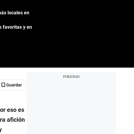
más locales en
s favoritas y en
Guardar
por eso es
ra afición
y