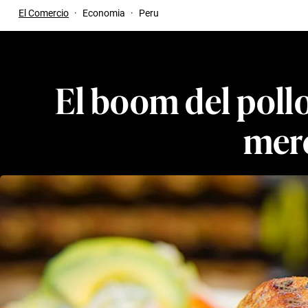
El Comercio
·
Economia
·
Peru
El boom del pollo
merc