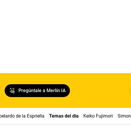
Pregúntale a Merlín IA
belardo de la Espriella
Temas del día
Keiko Fujimori
Simon 