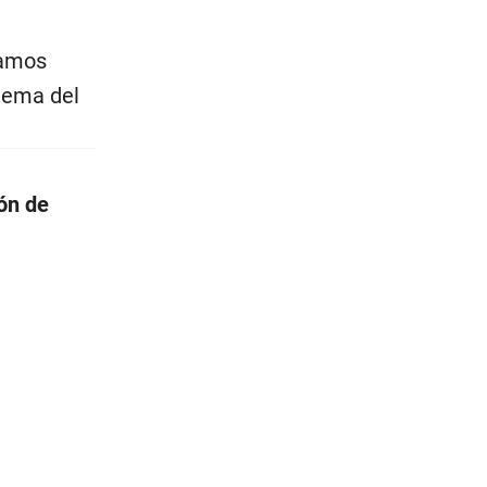
tamos
 tema del
ón de