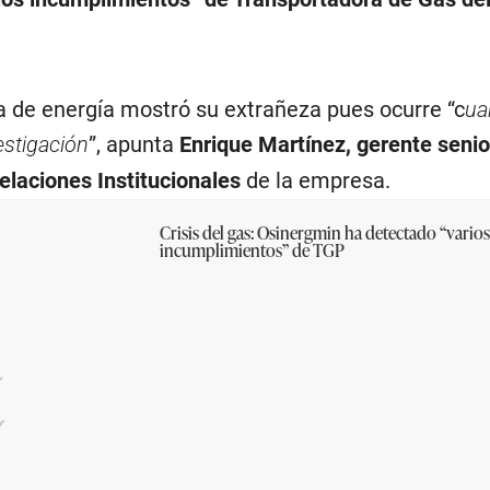
a de energía mostró su extrañeza pues ocurre “c
ua
estigación
”, apunta
Enrique Martínez, gerente senio
laciones Institucionales
de la empresa.
Crisis del gas: Osinergmin ha detectado “varios
incumplimientos” de TGP