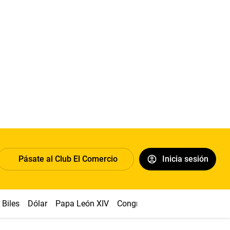
Pásate al Club El Comercio
Inicia sesión
Biles
Dólar
Papa León XIV
Congreso
Machu Picchu
Ab