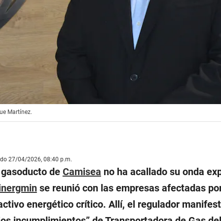
ue Martínez.
ado 27/04/2026, 08:40 p.m.
l gasoducto de
Camisea
no ha acallado su onda exp
inergmin
se reunió con las empresas afectadas por
ctivo energético crítico. Allí, el regulador manifes
ios incumplimientos” de Transportadora de Gas de