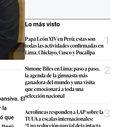
Lo más visto
1
Papa León XIV en Perú: estas son
todas las actividades confirmadas en
Lima, Chiclayo, Cusco y Pucallpa
2
Simone Biles en Lima: paso a paso,
la agenda de la gimnasta más
ganadora del mundo y una visita
que emocionará a toda una
selección nacional
ansiva. El
 la
3
Aerolíneas responden a LAP sobre la
tó que
TUUA a escalas internacionales:
“Una reducción parcial deja intacta
l Perú