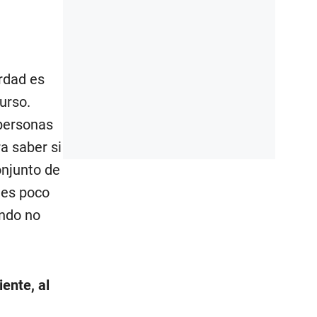
rdad es
urso.
 personas
a saber si
onjunto de
 es poco
ndo no
ente, al