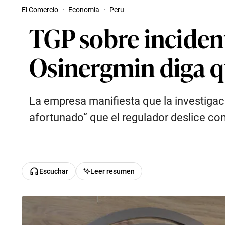
El Comercio
·
Economia
·
Peru
TGP sobre inciden
Osinergmin diga 
La empresa manifiesta que la investigac
afortunado” que el regulador deslice co
Escuchar
Leer resumen