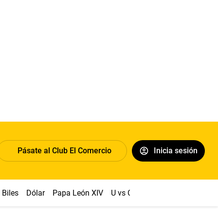
Pásate al Club El Comercio
Inicia sesión
Biles
Dólar
Papa León XIV
U vs Cristal
Congreso
Mach