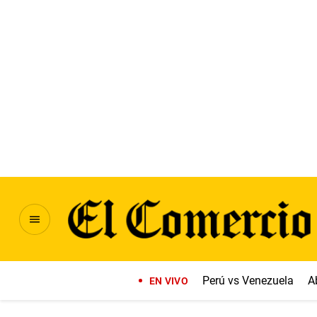
Perú vs Venezuela
A
EN VIVO