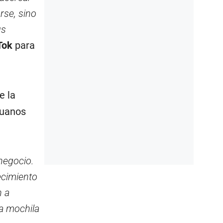
rse, sino
us
Tok
para
e la
ruanos
negocio.
ecimiento
n a
a mochila