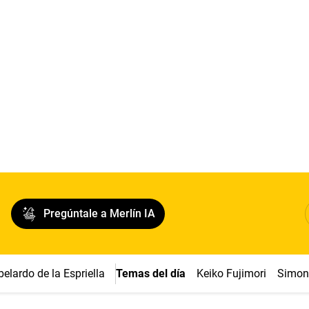
Pregúntale a Merlín IA
belardo de la Espriella
Temas del día
Keiko Fujimori
Simon 