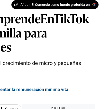
Añadir El Comercio como fuente preferida en
EmprendeEnTikTok
milla para
les
el crecimiento de micro y pequeñas
entar la remuneración mínima vital
Guardar