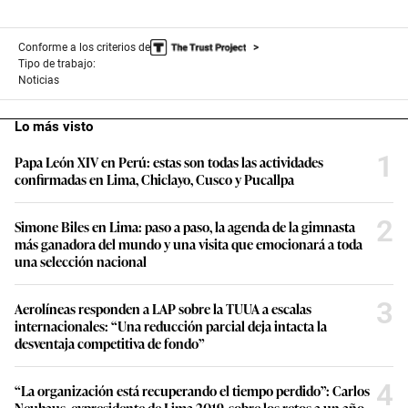
Conforme a los criterios de
Tipo de trabajo:
Noticias
Lo más visto
1
Papa León XIV en Perú: estas son todas las actividades
confirmadas en Lima, Chiclayo, Cusco y Pucallpa
2
Simone Biles en Lima: paso a paso, la agenda de la gimnasta
más ganadora del mundo y una visita que emocionará a toda
una selección nacional
3
Aerolíneas responden a LAP sobre la TUUA a escalas
internacionales: “Una reducción parcial deja intacta la
desventaja competitiva de fondo”
4
“La organización está recuperando el tiempo perdido”: Carlos
Neuhaus, expresidente de Lima 2019, sobre los retos a un año