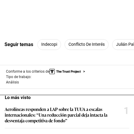
Seguir temas
Indecopi
Conflicto De Interés
Julián Pa
Conforme a los criterios de
Tipo de trabajo:
Análisis
Lo más visto
1
Aerolíneas responden a LAP sobre la TUUA a escalas
internacionales: “Una reducción parcial deja intacta la
desventaja competitiva de fondo”