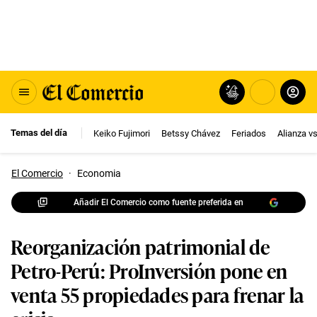
Temas del día
Keiko Fujimori
Betssy Chávez
Feriados
Alianza v
El Comercio
·
Economia
Añadir El Comercio como fuente preferida en
Reorganización patrimonial de
Petro-Perú: ProInversión pone en
venta 55 propiedades para frenar la