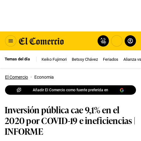
Temas del día
Keiko Fujimori
Betssy Chávez
Feriados
Alianza v
El Comercio
·
Economia
Añadir El Comercio como fuente preferida en
Inversión pública cae 9,1% en el
2020 por COVID-19 e ineficiencias |
INFORME