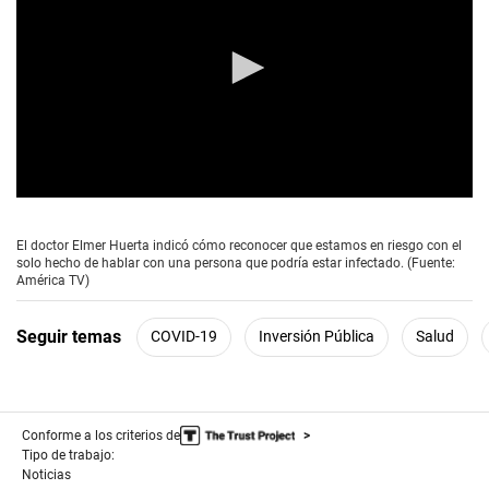
0
s
e
El doctor Elmer Huerta indicó cómo reconocer que estamos en riesgo con el
c
solo hecho de hablar con una persona que podría estar infectado. (Fuente:
o
América TV)
n
d
s
Seguir temas
COVID-19
Inversión Pública
Salud
o
f
3
m
i
n
Conforme a los criterios de
u
Tipo de trabajo:
t
Noticias
e