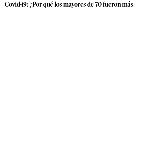
Covid-19: ¿Por qué los mayores de 70 fueron más
vulnerables a la primera ola de la enfermedad?
Descarga nuestra App
App Store
Google Play
Síguenos
Miembro del Grupo de Diarios América
Empresa Editora El Comercio. Calle Paracas #532, Pueblo Libre. Copyright ©
Elcomercio.pe. Grupo El Comercio — Todos los derechos reservados
Miembro del Grupo de Diarios América
Subir