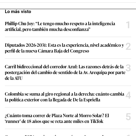
s
,
Lo más visto
5
4
1
Phillip Chu Joy: “Le tengo mucho respeto a la inteligencia
s
e
artificial, pero también mucha desconfianza”
c
o
n
2
Diputados 2026-2031: Esta es la experiencia, nivel académico y
d
perfil de la nueva Cámara Baja del Congreso
s
3
Carril bidireccional del corredor Azul: Las razones detrás de la
postergación del cambio de sentido de la Av. Arequipa por parte
de la ATU
4
Colombia se suma al giro regional a la derecha: cuánto cambia
la política exterior con la llegada de De la Espriella
5
¿Cuánto toma correr de Plaza Norte al Morro Solar? El
‘runner’ de 18 años que se reta ante miles en TikTok