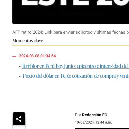
AFP retiro 2024: Link para enviar solicitud y últimas fechas 
Momentos clave
|
2024-08-08 01:34:54
•
Temblor en Perú hoy junio: epicentro e intensidad de
•
Precio del dólar en Perú: cotización de compra y venta
Por
Redacción EC
10/08/2024, 12:44 a.m.