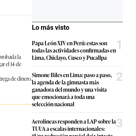
Lo más visto
1
Papa León XIV en Perú: estas son
todas las actividades confirmadas en
aprobada la
Lima, Chiclayo, Cusco y Pucallpa
ar el 14 de
2
Simone Biles en Lima: paso a paso,
trega de dinero.
la agenda de la gimnasta más
ganadora del mundo y una visita
que emocionará a toda una
selección nacional
3
Aerolíneas responden a LAP sobre la
TUUA a escalas internacionales:
“Una reducción parcial deja intacta