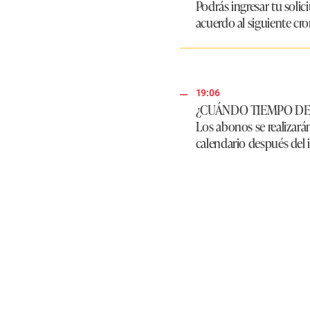
l
Podrás ingresar tu soli
u
acuerdo al siguiente cr
m
e
9
0
%
19:06
¿CUÁNDO TIEMPO DE
Los abonos se realizará
calendario después del i