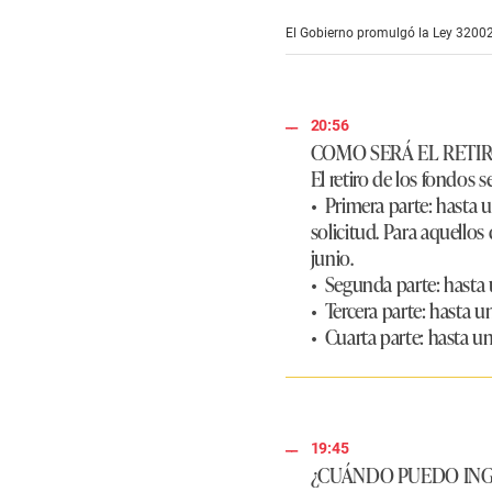
e
c
El Gobierno promulgó la Ley 32002, 
o
n
d
s
o
20:56
f
2
COMO SERÁ EL RETIR
m
El retiro de los fondos s
i
n
•
Primera parte
: hasta 
u
solicitud. Para aquellos
t
e
junio.
s
•
Segunda parte
: hasta
,
3
•
Tercera parte
: hasta u
9
•
Cuarta parte
: hasta un
s
e
c
o
n
d
s
19:45
V
¿CUÁNDO PUEDO ING
o