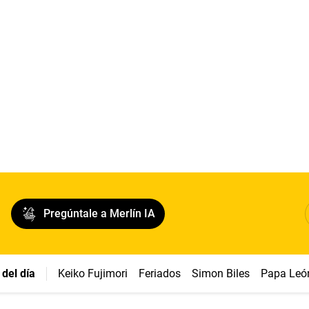
Pregúntale a Merlín IA
del día
Keiko Fujimori
Feriados
Simon Biles
Papa Leó