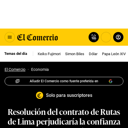
Temas del día
Keiko Fujimori
Simon Biles
Dólar
Papa León XIV
El Comercio
·
Economia
Añadir El Comercio como fuente preferida en
Solo para suscriptores
Resolución del contrato de Rutas
de Lima perjudicaría la confianza