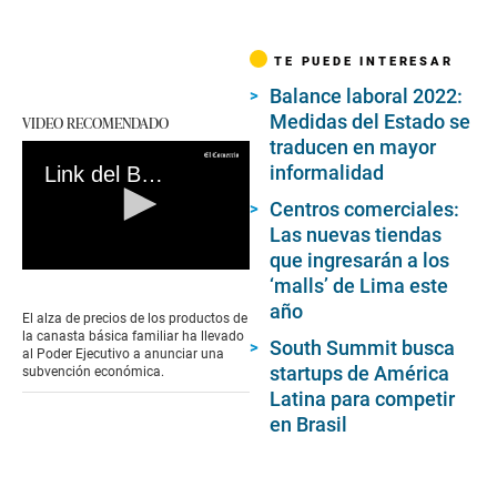
TE PUEDE INTERESAR
Balance laboral 2022:
Medidas del Estado se
VIDEO RECOMENDADO
traducen en mayor
informalidad
Link del Bono Alimentario de S/ 270: consulta AQUÍ si eres uno de los beneficiarios del subsidio
Centros comerciales:
Las nuevas tiendas
que ingresarán a los
0
‘malls’ de Lima este
seconds
año
of
El alza de precios de los productos de
0
la canasta básica familiar ha llevado
South Summit busca
seconds
al Poder Ejecutivo a anunciar una
startups de América
subvención económica.
Latina para competir
en Brasil