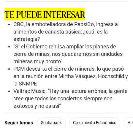
d
s
TE PUEDE INTERESAR
o
f
2
CBC, la embotelladora de PepsiCo, ingresa a
m
alimentos de canasta básica: ¿cuál es la
i
n
estrategia?
u
“Si el Gobierno rehúsa ampliar los planes de
t
e
cierre de minas, nos quedaremos sin unidades
s
,
mineras muy pronto”
1
PCM descarta el cierre de mineras: lo que pasó
1
s
en la reunión entre Mirtha Vásquez, Hochschild y
e
la SNMPE
c
o
Veltrac Music: “Hay una lectura errónea, la gente
n
cree que todos los conciertos siempre son
d
s
exitosos y no es así”
Seguir temas
Scotiabank
Crecimiento Económico
Am