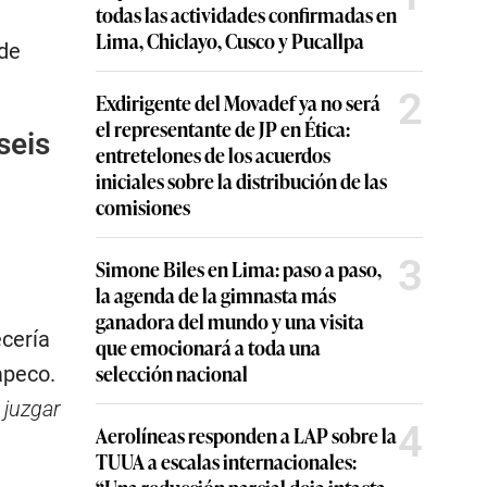
todas las actividades confirmadas en
Lima, Chiclayo, Cusco y Pucallpa
ade
2
Exdirigente del Movadef ya no será
el representante de JP en Ética:
seis
entretelones de los acuerdos
iniciales sobre la distribución de las
comisiones
3
Simone Biles en Lima: paso a paso,
la agenda de la gimnasta más
ganadora del mundo y una visita
cería
que emocionará a toda una
selección nacional
apeco.
 juzgar
4
Aerolíneas responden a LAP sobre la
TUUA a escalas internacionales:
“Una reducción parcial deja intacta