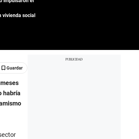
o impulsaron el
 vivienda social
Guardar
s meses
o habría
inamismo
sector