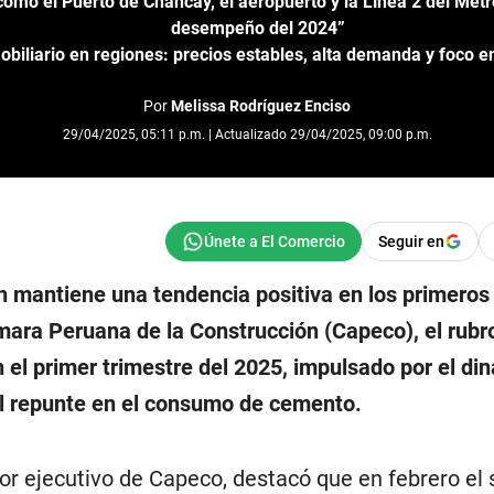
omo el Puerto de Chancay, el aeropuerto y la Línea 2 del Metr
desempeño del 2024”
biliario en regiones: precios estables, alta demanda y foco en
Por
Melissa Rodríguez Enciso
29/04/2025, 05:11 p.m. | Actualizado 29/04/2025, 09:00 p.m.
Seguir en
ón mantiene una tendencia positiva en los primero
mara Peruana de la Construcción (Capeco), el rubr
 el primer trimestre del 2025, impulsado por el d
 el repunte en el consumo de cemento.
tor ejecutivo de Capeco, destacó que en febrero el 