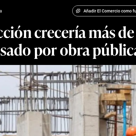
Añadir El Comercio como fu
a
ción crecería más de
lsado por obra públic