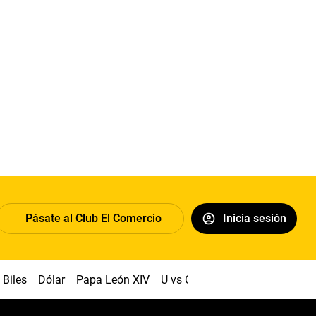
Pásate al Club El Comercio
Inicia sesión
Biles
Dólar
Papa León XIV
U vs Cristal
Congreso
Mach