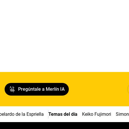
Pregúntale a Merlín IA
belardo de la Espriella
Temas del día
Keiko Fujimori
Simon 