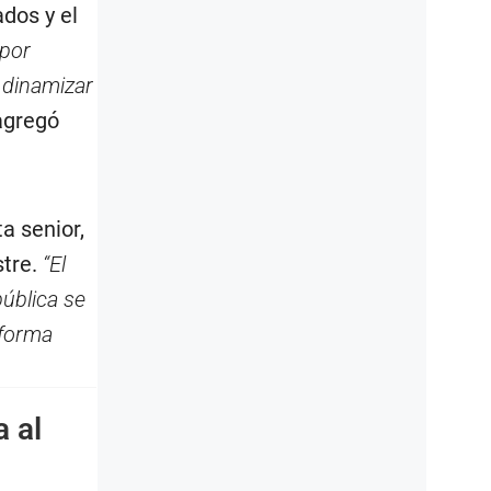
ados y el
 por
 dinamizar
 agregó
a senior,
stre.
“El
ública se
 forma
 al