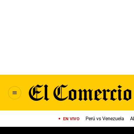
Perú vs Venezuela
A
EN VIVO