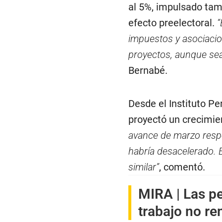
al 5%, impulsado tamb
efecto preelectoral.
“
impuestos y asociacio
proyectos, aunque sea
Bernabé.
Desde el Instituto P
proyectó un crecimie
avance de marzo respo
habría desacelerado. 
similar”
, comentó.
MIRA |
Las pe
trabajo no r