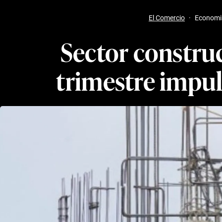
El Comercio
·
Economi
Sector construc
trimestre impu