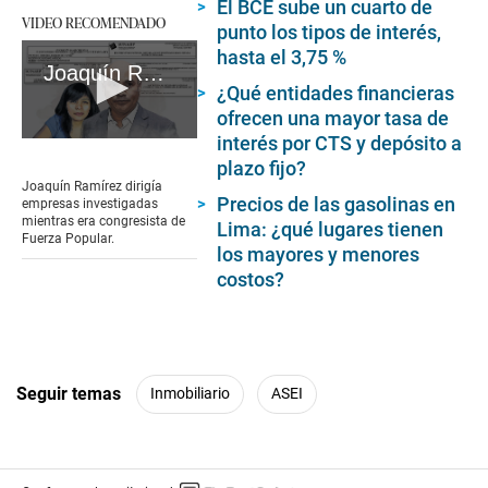
El BCE sube un cuarto de
VIDEO RECOMENDADO
punto los tipos de interés,
hasta el 3,75 %
Joaquín Ramírez dirigía empresas investigadas mientras era congresista de Fuerza Popular #VideosEC #UI
¿Qué entidades financieras
ofrecen una mayor tasa de
interés por CTS y depósito a
0
seconds
plazo fijo?
of
Joaquín Ramírez dirigía
5
Precios de las gasolinas en
empresas investigadas
minutes,
mientras era congresista de
Lima: ¿qué lugares tienen
45
Fuerza Popular.
seconds
los mayores y menores
costos?
Seguir temas
Inmobiliario
ASEI