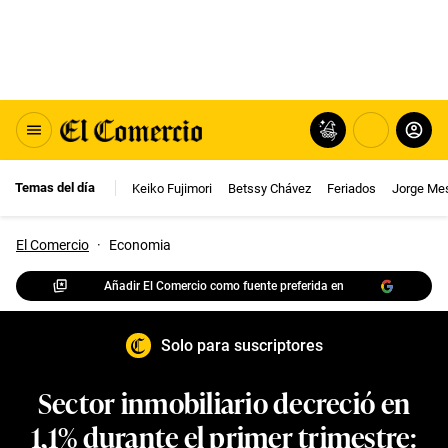
Temas del día
Keiko Fujimori
Betssy Chávez
Feriados
Jorge Me
El Comercio
·
Economia
Añadir El Comercio como fuente preferida en
Solo para suscriptores
Sector inmobiliario decreció en
1,1% durante el primer trimestre: