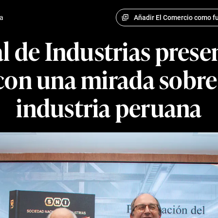
Añadir El Comercio como fu
a
 de Industrias presen
con una mirada sobre 
industria peruana