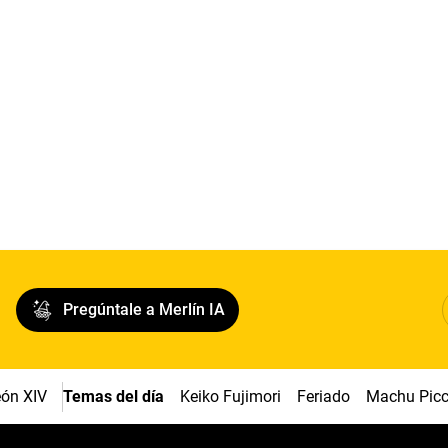
Pregúntale a Merlín IA
ón XIV
Temas del día
Keiko Fujimori
Feriado
Machu Pic