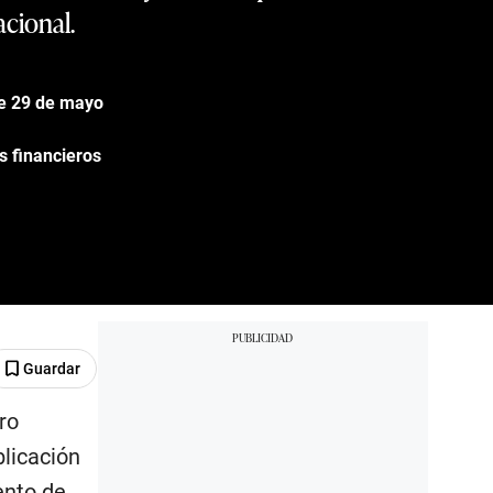
acional.
te 29 de mayo
s financieros
Guardar
ro
blicación
nto de