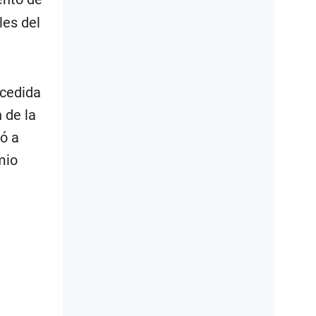
les del
ecedida
 de la
ió a
mio