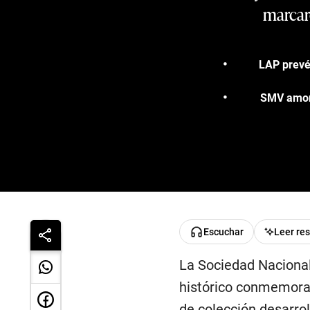
marcaro
LAP prevé
SMV amone
Escuchar
Leer re
La Sociedad Nacional 
histórico conmemorati
de colección desarrol