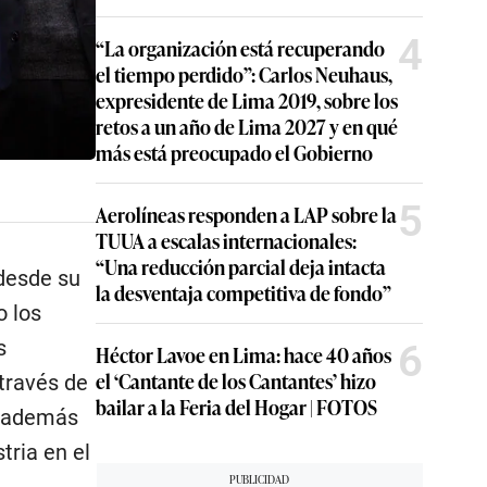
4
“La organización está recuperando
el tiempo perdido”: Carlos Neuhaus,
expresidente de Lima 2019, sobre los
retos a un año de Lima 2027 y en qué
más está preocupado el Gobierno
5
Aerolíneas responden a LAP sobre la
TUUA a escalas internacionales:
“Una reducción parcial deja intacta
 desde su
la desventaja competitiva de fondo”
o los
s
6
Héctor Lavoe en Lima: hace 40 años
el ‘Cantante de los Cantantes’ hizo
 través de
bailar a la Feria del Hogar | FOTOS
e además
tria en el