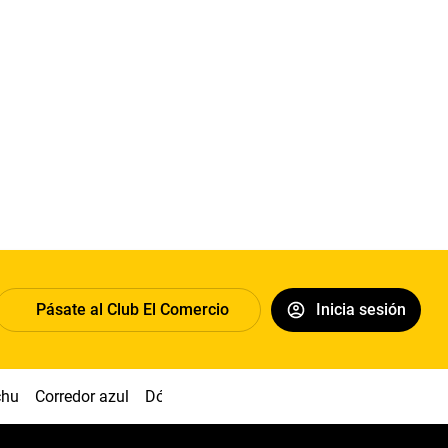
Pásate al Club El Comercio
Inicia sesión
chu
Corredor azul
Dólar
Congreso
Nasca
Acuña
Toled