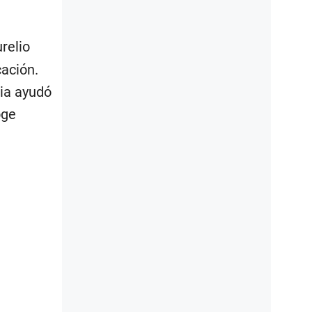
relio
cación.
ria ayudó
oge