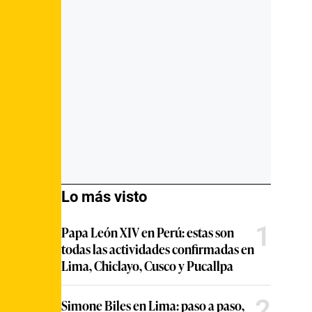
Lo más visto
1
Papa León XIV en Perú: estas son
todas las actividades confirmadas en
Lima, Chiclayo, Cusco y Pucallpa
2
Simone Biles en Lima: paso a paso,