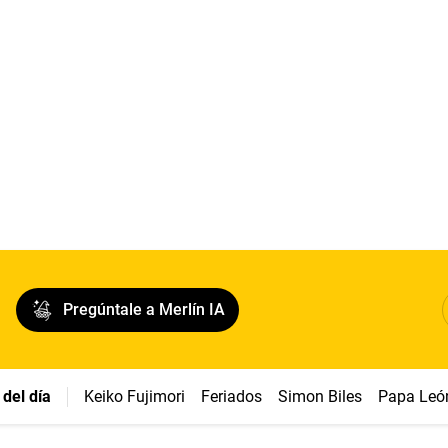
Pregúntale a Merlín IA
del día
Keiko Fujimori
Feriados
Simon Biles
Papa Leó