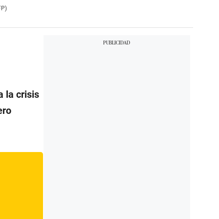
FP)
 la crisis
ero