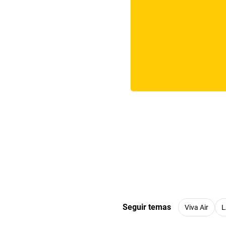
Seguir temas
Viva Air
L