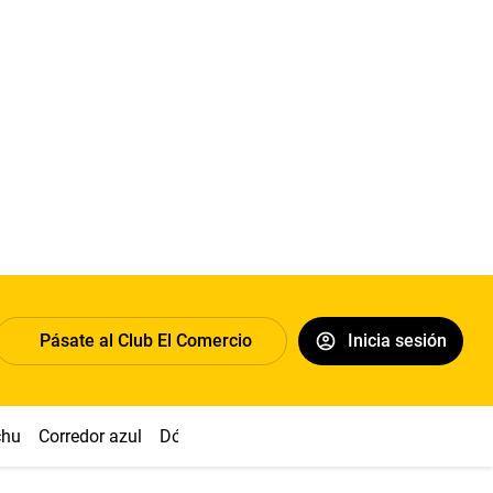
Pásate al Club El Comercio
Inicia sesión
chu
Corredor azul
Dólar
Congreso
Nasca
Acuña
Toled