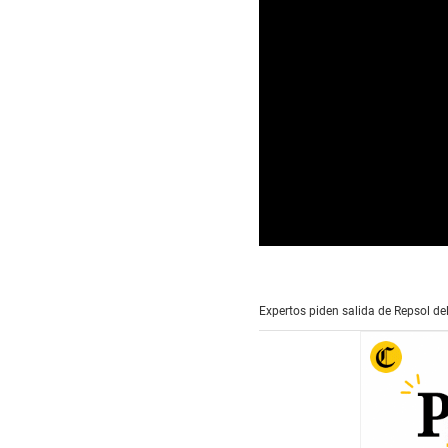
0
s
e
c
Expertos piden salida de Repsol de
o
n
d
s
o
f
0
s
e