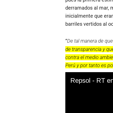
derramados al mar, m
inicialmente que eran
barriles vertidos al o
“
De tal manera de qu
de transparencia y que
contra el medio ambie
Perú y por tanto es pos
Repsol - RT e