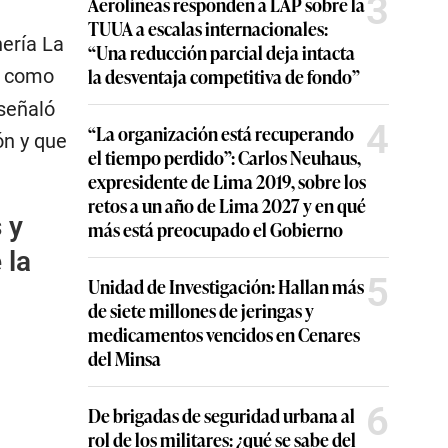
3
Aerolíneas responden a LAP sobre la
TUUA a escalas internacionales:
nería La
“Una reducción parcial deja intacta
la desventaja competitiva de fondo”
T
como
señaló
4
“La organización está recuperando
ón y que
el tiempo perdido”: Carlos Neuhaus,
expresidente de Lima 2019, sobre los
retos a un año de Lima 2027 y en qué
 y
más está preocupado el Gobierno
 la
5
Unidad de Investigación: Hallan más
de siete millones de jeringas y
medicamentos vencidos en Cenares
del Minsa
6
De brigadas de seguridad urbana al
rol de los militares: ¿qué se sabe del