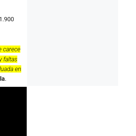
11.900
e carece
 faltas
aluada en
la
.