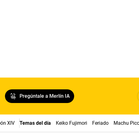
Pregúntale a Merlín IA
ón XIV
Temas del día
Keiko Fujimori
Feriado
Machu Pic