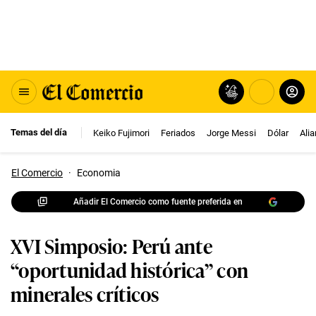
Temas del día
Keiko Fujimori
Feriados
Jorge Messi
Dólar
Ali
El Comercio
·
Economia
Añadir El Comercio como fuente preferida en
XVI Simposio: Perú ante
“oportunidad histórica” con
minerales críticos