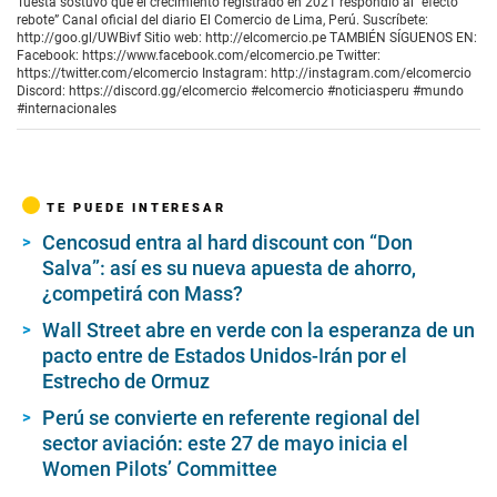
Tuesta sostuvo que el crecimiento registrado en 2021 respondió al “efecto
rebote” Canal oficial del diario El Comercio de Lima, Perú. Suscríbete:
http://goo.gl/UWBivf Sitio web: http://elcomercio.pe TAMBIÉN SÍGUENOS EN:
Facebook: https://www.facebook.com/elcomercio.pe Twitter:
https://twitter.com/elcomercio Instagram: http://instagram.com/elcomercio
Discord: https://discord.gg/elcomercio #elcomercio #noticiasperu #mundo
#internacionales
TE PUEDE INTERESAR
Cencosud entra al hard discount con “Don
Salva”: así es su nueva apuesta de ahorro,
¿competirá con Mass?
Wall Street abre en verde con la esperanza de un
pacto entre de Estados Unidos-Irán por el
Estrecho de Ormuz
Perú se convierte en referente regional del
sector aviación: este 27 de mayo inicia el
Women Pilots’ Committee